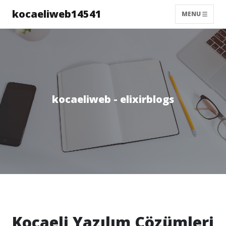
kocaeliweb14541
MENU
kocaeliweb - elixirblogs
Kocaeli Yazılım Çözümleri